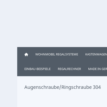
WOHNMOBIL REGALSYSTEME
KASTENWAGEN
EINBAU-BEISPIELE
REGALRECHNER
MADE IN GE
Augenschraube/Ringschraube 304