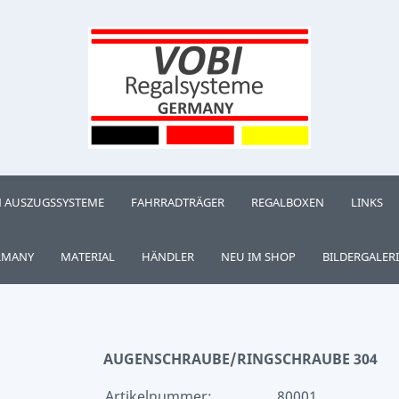
 AUSZUGSSYSTEME
FAHRRADTRÄGER
REGALBOXEN
LINKS
RMANY
MATERIAL
HÄNDLER
NEU IM SHOP
BILDERGALERI
AUGENSCHRAUBE/RINGSCHRAUBE 304
Artikelnummer:
80001